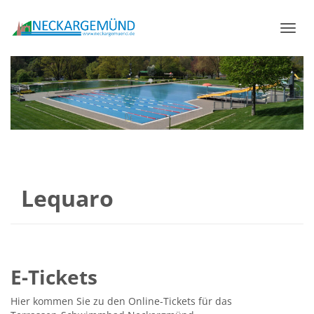
Menü
Lequaro
E-Tickets
Hier kommen Sie zu den Online-Tickets für das